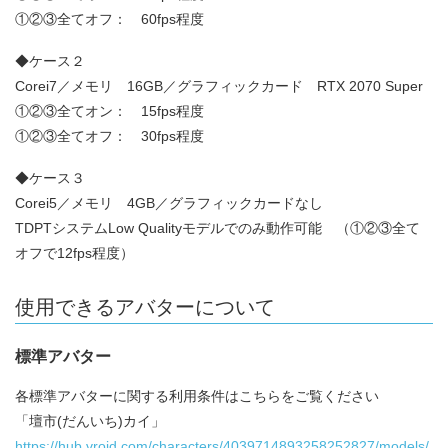
①②③全てオフ： 60fps程度
◆ケース２
Corei7／メモリ 16GB／グラフィックカード RTX 2070 Super
①②③全てオン： 15fps程度
①②③全てオフ： 30fps程度
◆ケース３
Corei5／メモリ 4GB／グラフィックカードなし
TDPTシステムLow Qualityモデルでのみ動作可能 （①②③全て
オフで12fps程度）
使用できるアバターについて
標準アバター
各標準アバターに関する利用条件はこちらをご覧ください
「壇市(だんいち)カイ」
https://hub.vroid.com/characters/4039714893258252827/models/