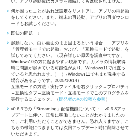
い。アプリ起動後はカメラを接続しても反映されません。
何か困ったことがあれば設定をリストアし、アプリの再起動
をしてください。また、端末の再起動、アプリの再ダウンロ
ードもお試しください。
既知の問題 ↓
起動しない、白い画面のまま固まるという場合： アプリを
「管理者モードでの起動」および、「互換モードで起動」を
試してみてください。（現在詳しい原因を調査中ですが、
Windows10の方に起きやすい現象です。カメラの情報取得
時に問題が起きている可能性があり、Windows11では直っ
ていると思われます。）（→Windows11でもまだ発生する
場合があるようです。2025/10/14）
互換モードの方法：実行ファイルを右クリック→プロパティ
→互換性タブ→互換モード・互換モードでこのプログラムを
実行するにチェック。（
開発者のXの投稿を参照
）
v0.6.3での「Streaming」配信機能について： v0.6.3アッ
プデートに伴い、正常に稼働しないことがわかりましたの
で、ご利用いただくことができません。恐れ入りますが、こ
ちらの機能につきましては次回アップデート時に削除させて
いただきます。