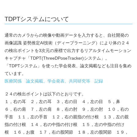
TDPTシステムについて
通常のカメラからの映像や動画データを入力すると、自社開発の
画像認識 姿勢推定AI技術（ディープラーニング）により体の２４
の検出ポイントを3次元の座標で出力するリアルタイムモーション
キャプチャ「TDPT(ThreeDPoseTracker)システム」。
「TDPTシステム」を使った学会発表、論文掲載なども注目を集め
ています。
医療関係 論文掲載、学会発表、共同研究等 記録
２４の検出ポイントは以下のとおりです。
１，右の耳 ２，左の耳 ３，右の目 ４，左の目 ５，鼻
６，右の肩 ７，左の肩 ８，右の肘 ９，左の肘 １０，右の
手首 １１，左の手首 １２，右の親指の付け根 １３，左の親
指の付け根 １４，右の中指の付け根 １５，左の中指の付け
根 １６，お腹 １７，右の股関節 １８，左の股関節 １９，