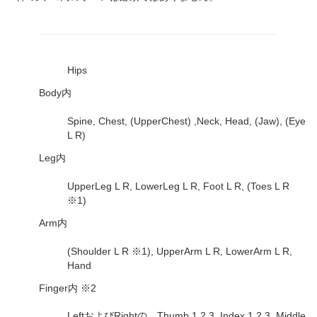
Hips
Body内
Spine, Chest, (UpperChest) ,Neck, Head, (Jaw), (Eye
L R)
Leg内
UpperLeg L R, LowerLeg L R, Foot L R, (Toes L R
※1)
Arm内
(Shoulder L R ※1), UpperArm L R, LowerArm L R,
Hand
Finger内 ※2
LeftおよびRightの Thumb 1 2 3, Index 1 2 3, Middle