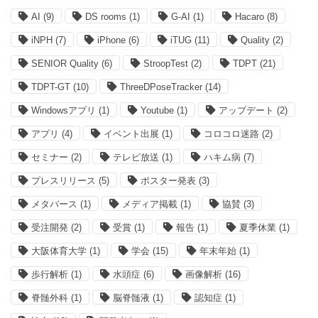
AI
(9)
DS rooms
(1)
G-AI
(1)
Hacaro
(8)
iNPH
(7)
iPhone
(6)
iTUG
(11)
Quality
(2)
SENIOR Quality
(6)
StroopTest
(2)
TDPT
(21)
TDPT-GT
(10)
ThreeDPoseTracker
(14)
Windowsアプリ
(1)
Youtube
(1)
アップデート
(2)
アプリ
(4)
イベント出展
(1)
コロコロ迷路
(2)
セミナー
(2)
テレビ放送
(1)
ハキム病
(7)
プレスリリース
(5)
ポスター発表
(3)
メタバース
(1)
メディア掲載
(1)
協賛
(3)
受注開発
(2)
受賞
(1)
報告
(1)
夏季休業
(1)
大阪体育大学
(1)
学会
(15)
年末年始
(1)
歩行解析
(1)
水頭症
(6)
画像解析
(16)
脊髄外科
(1)
脳脊髄液
(1)
認知症
(1)