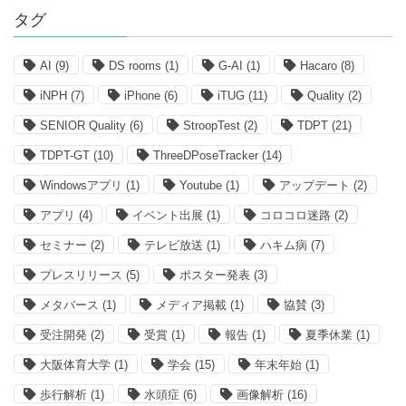
タグ
AI
(9)
DS rooms
(1)
G-AI
(1)
Hacaro
(8)
iNPH
(7)
iPhone
(6)
iTUG
(11)
Quality
(2)
SENIOR Quality
(6)
StroopTest
(2)
TDPT
(21)
TDPT-GT
(10)
ThreeDPoseTracker
(14)
Windowsアプリ
(1)
Youtube
(1)
アップデート
(2)
アプリ
(4)
イベント出展
(1)
コロコロ迷路
(2)
セミナー
(2)
テレビ放送
(1)
ハキム病
(7)
プレスリリース
(5)
ポスター発表
(3)
メタバース
(1)
メディア掲載
(1)
協賛
(3)
受注開発
(2)
受賞
(1)
報告
(1)
夏季休業
(1)
大阪体育大学
(1)
学会
(15)
年末年始
(1)
歩行解析
(1)
水頭症
(6)
画像解析
(16)