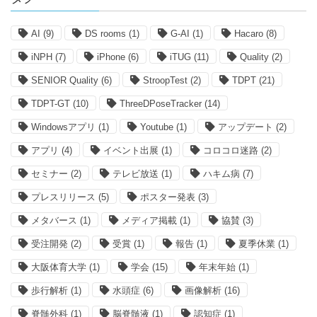
AI
(9)
DS rooms
(1)
G-AI
(1)
Hacaro
(8)
iNPH
(7)
iPhone
(6)
iTUG
(11)
Quality
(2)
SENIOR Quality
(6)
StroopTest
(2)
TDPT
(21)
TDPT-GT
(10)
ThreeDPoseTracker
(14)
Windowsアプリ
(1)
Youtube
(1)
アップデート
(2)
アプリ
(4)
イベント出展
(1)
コロコロ迷路
(2)
セミナー
(2)
テレビ放送
(1)
ハキム病
(7)
プレスリリース
(5)
ポスター発表
(3)
メタバース
(1)
メディア掲載
(1)
協賛
(3)
受注開発
(2)
受賞
(1)
報告
(1)
夏季休業
(1)
大阪体育大学
(1)
学会
(15)
年末年始
(1)
歩行解析
(1)
水頭症
(6)
画像解析
(16)
脊髄外科
(1)
脳脊髄液
(1)
認知症
(1)