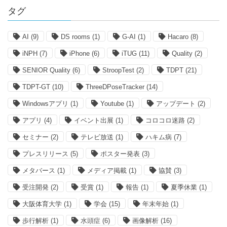
タグ
AI
(9)
DS rooms
(1)
G-AI
(1)
Hacaro
(8)
iNPH
(7)
iPhone
(6)
iTUG
(11)
Quality
(2)
SENIOR Quality
(6)
StroopTest
(2)
TDPT
(21)
TDPT-GT
(10)
ThreeDPoseTracker
(14)
Windowsアプリ
(1)
Youtube
(1)
アップデート
(2)
アプリ
(4)
イベント出展
(1)
コロコロ迷路
(2)
セミナー
(2)
テレビ放送
(1)
ハキム病
(7)
プレスリリース
(5)
ポスター発表
(3)
メタバース
(1)
メディア掲載
(1)
協賛
(3)
受注開発
(2)
受賞
(1)
報告
(1)
夏季休業
(1)
大阪体育大学
(1)
学会
(15)
年末年始
(1)
歩行解析
(1)
水頭症
(6)
画像解析
(16)