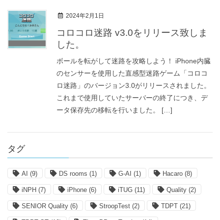
2024年2月1日
コロコロ迷路 v3.0をリリース致しま
した。
ボールを転がして迷路を攻略しよう！ iPhone内臓
のセンサーを使用した直感型迷路ゲーム「コロコ
ロ迷路」のバージョン3.0がリリースされました。
これまで使用していたサーバーの終了につき、デ
ータ保存先の移転を行いました。 […]
タグ
AI
(9)
DS rooms
(1)
G-AI
(1)
Hacaro
(8)
iNPH
(7)
iPhone
(6)
iTUG
(11)
Quality
(2)
SENIOR Quality
(6)
StroopTest
(2)
TDPT
(21)