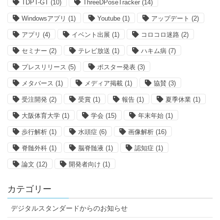
TDPT-GT
(10)
ThreeDPoseTracker
(14)
Windowsアプリ
(1)
Youtube
(1)
アップデート
(2)
アプリ
(4)
イベント出展
(1)
コロコロ迷路
(2)
セミナー
(2)
テレビ放送
(1)
ハキム病
(7)
プレスリリース
(5)
ポスター発表
(3)
メタバース
(1)
メディア掲載
(1)
協賛
(3)
受注開発
(2)
受賞
(1)
報告
(1)
夏季休業
(1)
大阪体育大学
(1)
学会
(15)
年末年始
(1)
歩行解析
(1)
水頭症
(6)
画像解析
(16)
脊髄外科
(1)
脳脊髄液
(1)
認知症
(1)
論文
(12)
開発者向け
(1)
カテゴリー
デジタルスタンダードからのお知らせ