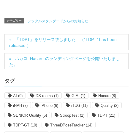
カテゴリー
デジタルスタンダードからのお知らせ
「TDPT」をリリース致しました （”TDPT” has been
released.）
ハカロ -Hacaro-のランディングページを公開いたしまし
た。
タグ
AI
(9)
DS rooms
(1)
G-AI
(1)
Hacaro
(8)
iNPH
(7)
iPhone
(6)
iTUG
(11)
Quality
(2)
SENIOR Quality
(6)
StroopTest
(2)
TDPT
(21)
TDPT-GT
(10)
ThreeDPoseTracker
(14)