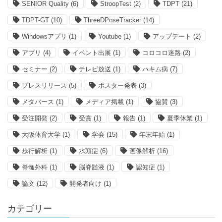
SENIOR Quality
(6)
StroopTest
(2)
TDPT
(21)
TDPT-GT
(10)
ThreeDPoseTracker
(14)
Windowsアプリ
(1)
Youtube
(1)
アップデート
(2)
アプリ
(4)
イベント出展
(1)
コロコロ迷路
(2)
セミナー
(2)
テレビ放送
(1)
ハキム病
(7)
プレスリリース
(5)
ポスター発表
(3)
メタバース
(1)
メディア掲載
(1)
協賛
(3)
受注開発
(2)
受賞
(1)
報告
(1)
夏季休業
(1)
大阪体育大学
(1)
学会
(15)
年末年始
(1)
歩行解析
(1)
水頭症
(6)
画像解析
(16)
脊髄外科
(1)
脳脊髄液
(1)
認知症
(1)
論文
(12)
開発者向け
(1)
カテゴリー