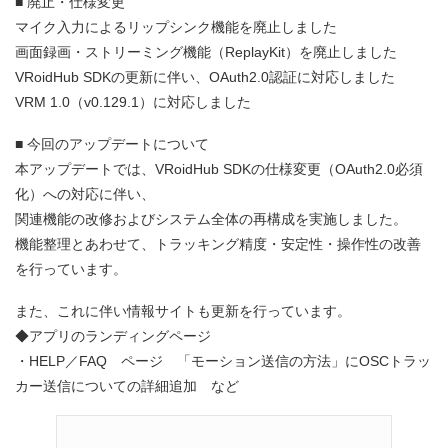
■ 廃止・仕様変更
マイク入力によるリップシンク機能を廃止しました
画面録画・ストリーミング機能（ReplayKit）を廃止しました
VRoidHub SDKの更新に伴い、OAuth2.0認証に対応しました
VRM 1.0（v0.129.1）に対応しました
■ 今回のアップデートについて
本アップデートでは、VRoidHub SDKの仕様変更（OAuth2.0必須
化）への対応に伴い、
関連機能の改修およびシステム全体の再構成を実施しました。
機能整理とあわせて、トラッキング精度・安定性・操作性の改善
を行っています。
また、これに伴い情報サイトも更新を行っています。
◆アプリのランディングページ
・HELP／FAQ ページ 「モーション送信の方法」にOSCトラッ
カー送信についての詳細追加 など