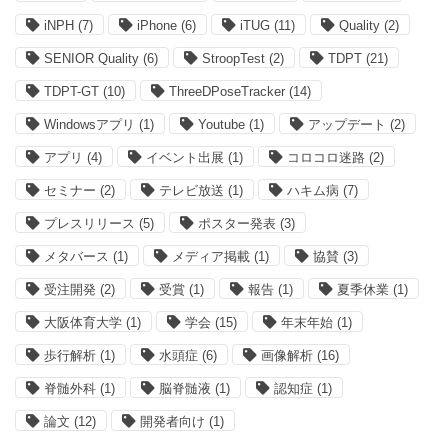
iNPH
(7)
iPhone
(6)
iTUG
(11)
Quality
(2)
SENIOR Quality
(6)
StroopTest
(2)
TDPT
(21)
TDPT-GT
(10)
ThreeDPoseTracker
(14)
Windowsアプリ
(1)
Youtube
(1)
アップデート
(2)
アプリ
(4)
イベント出展
(1)
コロコロ迷路
(2)
セミナー
(2)
テレビ放送
(1)
ハキム病
(7)
プレスリリース
(5)
ポスター発表
(3)
メタバース
(1)
メディア掲載
(1)
協賛
(3)
受注開発
(2)
受賞
(1)
報告
(1)
夏季休業
(1)
大阪体育大学
(1)
学会
(15)
年末年始
(1)
歩行解析
(1)
水頭症
(6)
画像解析
(16)
脊髄外科
(1)
脳脊髄液
(1)
認知症
(1)
論文
(12)
開発者向け
(1)